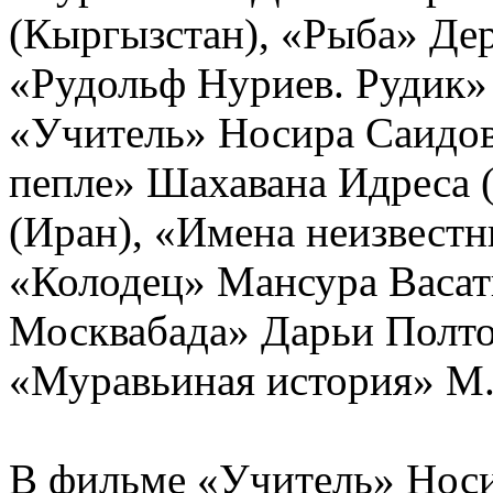
(Кыргызстан), «Рыба» Де
«Рудольф Нуриев. Рудик»
«Учитель» Носира Саидов
пепле» Шахавана Идреса (
(Иран), «Имена неизвестн
«Колодец» Мансура Васати
Москвабада» Дарьи Полто
«Муравьиная история» М.
В фильме «Учитель» Носи