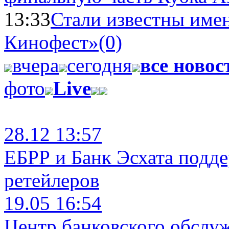
13:33
Стали известны имен
Кинофест»
(0)
вчера
сегодня
все новос
фото
Live
28.12 13:57
ЕБРР и Банк Эсхата подд
ретейлеров
19.05 16:54
Центр банковского обслу