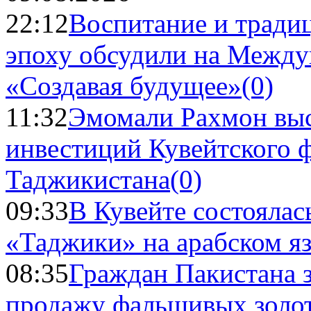
22:12
Воспитание и тради
эпоху обсудили на Межд
«Создавая будущее»
(0)
11:32
Эмомали Рахмон выс
инвестиций Кувейтского ф
Таджикистана
(0)
09:33
В Кувейте состоялас
«Таджики» на арабском я
08:35
Граждан Пакистана 
продажу фальшивых золо