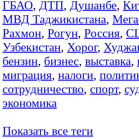
ГБАО
,
ДТП
,
Душанбе
,
Ки
МВД Таджикистана
,
Мега
Рахмон
,
Рогун
,
Россия
,
С
Узбекистан
,
Хорог
,
Худжа
бензин
,
бизнес
,
выставка
,
миграция
,
налоги
,
полити
сотрудничество
,
спорт
,
су
экономика
Показать все теги