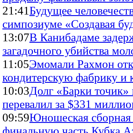
21:41
Будущее человечест
симпозиуме «Создавая бу
13:07
В Канибадаме задер
загадочного убийства мо
11:05
Эмомали Рахмон отк
кондитерскую фабрику и 
10:03
Долг «Барки точик»
перевалил за $331 миллио
09:59
Юношеская сборная
финальную часть Кубка А