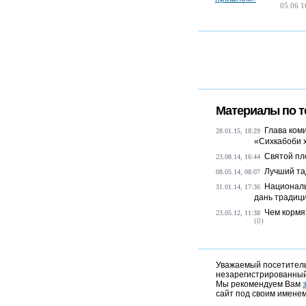
05.06 1
Материалы по т
Глава ком
28.01.15, 18:29
«Сихкабоби 
Святой пл
23.08.14, 16:44
Лучший та
08.05.14, 08:07
Националь
31.01.14, 17:36
дань традиц
Чем кормя
23.05.12, 11:38
(0)
Уважаемый посетитель,
незарегистрированный
Мы рекомендуем Вам
сайт под своим именем