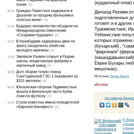
книги «Таджики» на арабском
(курдючный плов) 
языке
(0)
Граждан Пакистана задержали в
08:35
Дилшод Рахими отм
Душанбе за продажу фальшивых
подготовленных д
золотых монет
(0)
готовят и в других
Будущее человечества обсудили на
21:41
Туркменистане, Ир
Международном симпозиуме
Узбекистане попул
«Создавая будущее»
(0)
которых отражена 
В Канибадаме задержаны двое по
13:07
(бухарский) , “сам
факту загадочного убийства
молодого мужчины
(0)
“фаргонаги” (ферга
Эмомали Рахмон открыл в Рудаки
(кашкадарьинский) 
11:05
школы, кондитерскую фабрику и
Евреи Бухары любя
кирпичный завод
(0)
мешочках).
Долг «Барки точик» перед
10:03
Сангтудинской ГЭС-1 перевалил за
Источник:
Радио Озоди
$331 миллион
(0)
обсудить
Юношеская сборная Таджикистана
09:59
вышла в финальную часть Кубка
Азии по футболу
(0)
На главную Яндек
Стали известны имена победителей
13:33
«Евразия-Кинофест»
(0)
Р. Врбе
«Остав
туберку
прошло