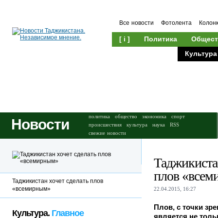
Все новости
Фотолента
Колон
[ i ]
Политика
Общест
Происшествия
Культура
политика
общество
экономика
спорт
Новости
происшествия
культура
наука
RSS
свежие новости
Таджикистан
плов «всем
Таджикистан хочет сделать плов
«всемирным»
22.04.2015, 16:27
Плов, с точки зр
Культура.
Главное
является не толь