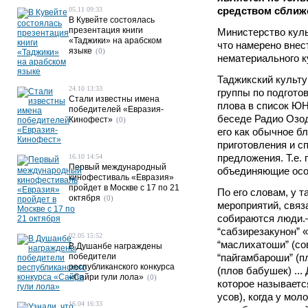
средством сближ
05.11 09:33
В Кувейте состоялась
презентация книги
Министерство кул
«Таджики» на арабском
что намерено внес
языке
(0)
нематериального 
Таджикский культу
24.10 13:33
группы по подгото
Стали известны имена
плова в список 
победителей «Евразия-
беседе Радио Озод
Кинофест»
(0)
его как обычное бл
приготовления и с
предложения. Т.е. 
16.10 14:54
Первый международный
объединяющие особ
кинофестиваль «Евразия»
пройдет в Москве с 17 по 21
По его словам, у 
октября
(0)
мероприятий, связ
собираются люди.– 
“сабзирезакунон” «
02.05 15:52
“маслихатоши” (со
В Душанбе награждены
победители
“пайгамбароши” (пл
республиканского конкурса
(плов бабушек) ...
«Сайри гули лола»
(0)
которое называетс
усов), когда у мол
16.04 16:33