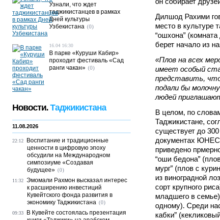
он собирает друзей
Узнали, что ждет
таджикистанцев в рамках
Дилшод Рахими гов
Дней культуры
место в культуре 
Узбекистана
(0)
“ошхона” (комната 
берет начало из н
16.04 16:30
В парке «Куруши Кабир»
«Плов на всех ме
проходит фестиваль «Сад
ранги чакан»
(0)
имеет особый ста
представить, что
подали бы молочну
людей приглашают
Новости.
Таджикистана
В целом, по слова
Таджикистане, сог
11.08.2026
существует до 300
документах ЮНЕСК
Воспитание и традиционные
22:12
ценности в цифровую эпоху
приведено прмерно
обсудили на Международном
“оши бедона” (плов
симпозиуме «Создавая
мург” (плов с кури
будущее»
(0)
из виноградной лоз
Эмомали Рахмон высказал интерес
11:32
сорт крупного риса
к расширению инвестиций
Кувейтского фонда развития в
младшего в семье) 
экономику Таджикистана
(0)
одному). Среди на
В Кувейте состоялась презентация
09:33
кабки” (кекликовый