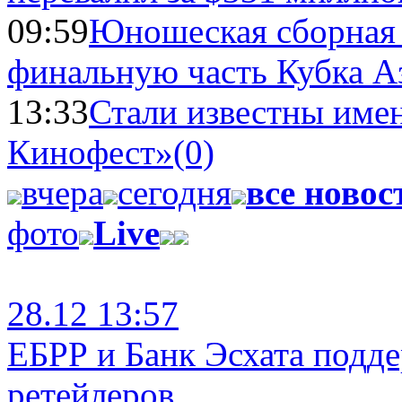
09:59
Юношеская сборная
финальную часть Кубка А
13:33
Стали известны имен
Кинофест»
(0)
вчера
сегодня
все новос
фото
Live
28.12 13:57
ЕБРР и Банк Эсхата подд
ретейлеров