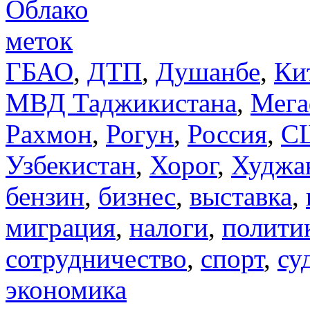
Облако
меток
ГБАО
,
ДТП
,
Душанбе
,
Ки
МВД Таджикистана
,
Мега
Рахмон
,
Рогун
,
Россия
,
С
Узбекистан
,
Хорог
,
Худжа
бензин
,
бизнес
,
выставка
,
миграция
,
налоги
,
полити
сотрудничество
,
спорт
,
су
экономика