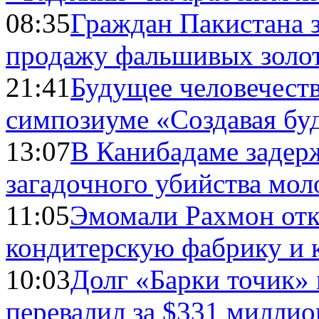
08:35
Граждан Пакистана 
продажу фальшивых золо
21:41
Будущее человечест
симпозиуме «Создавая бу
13:07
В Канибадаме задер
загадочного убийства мо
11:05
Эмомали Рахмон отк
кондитерскую фабрику и 
10:03
Долг «Барки точик»
перевалил за $331 миллио