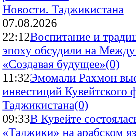
Новости.
Таджикистана
07.08.2026
22:12
Воспитание и тради
эпоху обсудили на Межд
«Создавая будущее»
(0)
11:32
Эмомали Рахмон выс
инвестиций Кувейтского ф
Таджикистана
(0)
09:33
В Кувейте состоялас
«Таджики» на арабском я