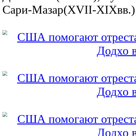
Сари-Мазар(ХVII-ХIХвв.) 