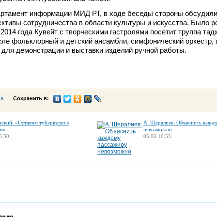
артамент информации МИД РТ, в ходе беседы стороны обсудил
ективы сотрудничества в области культуры и искусства. Было р
 2014 года Кувейт с творческими гастролями посетит труппа тад
исле фольклорный и детский ансамбли, симфонический оркестр, 
 для демонстрации и выставки изделий ручной работы.
са
Сохранить в:
нский: «Оставим туберкулез в
А. Шералиев: Объяснить кажд
м»
невозможно
6:50
05.06 16:53