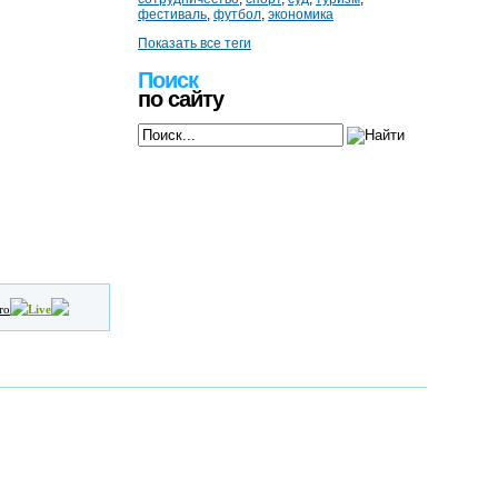
фестиваль
,
футбол
,
экономика
Показать все теги
Поиск
по сайту
то
Live