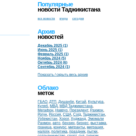
Популярные
новости Таджикистана
все новости
вчера
сегодня
Архив
новостей
Декабрь 2025 (1)
Июнь 2025 (1)
Февраль 2025 (1)
Ноябрь 2024 (5)
Октябрь 2024 (6)
Сентябрь 2024 (1)
Показать / скрыть весь архив
Облако
меток
ГБАО
,
ДТП
,
Душанбе
,
Китай
,
Культура
,
Куляб
,
МВД
,
МВД Таджикистана
,
Мегафон
,
Навруз
,
Президент
,
Рахмон
,
Рогун
,
Россия
,
США
,
Согд
,
Таджикистан
,
Узбекистан
,
Хорог
,
Худжанд
,
Эмомали
Рахмон
,
авто
,
бензин
,
бизнес
,
выставка
,
граница
,
конкурс
,
мигранты
,
миграция
,
налоги
,
политика
,
праздник
,
пытки
,
сотрудничество
,
спорт
,
суд
,
туризм
,