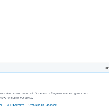
фо
кский агрегатор новостей. Все новости Таджикистана на одном сайте.
твуется при гиперссылке.
er
Мы ВКонтакте
Страница на Facebook