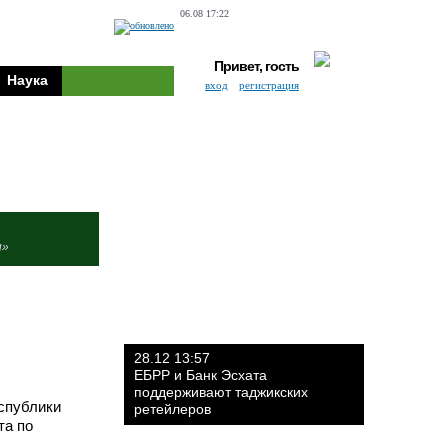
06.08 17:22
Привет, гость
Наука
вход
регистрация
и»
28.12 13:57
ЕБРР и Банк Эсхата
поддерживают таджикских
спублики
ретейлеров
та по