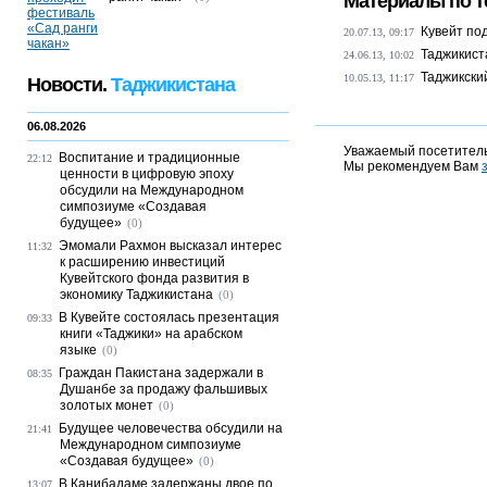
Материалы по т
Кувейт по
20.07.13, 09:17
Таджикист
24.06.13, 10:02
Таджикски
10.05.13, 11:17
Новости.
Таджикистана
06.08.2026
Уважаемый посетитель
Воспитание и традиционные
22:12
Мы рекомендуем Вам
ценности в цифровую эпоху
обсудили на Международном
симпозиуме «Создавая
будущее»
(0)
Эмомали Рахмон высказал интерес
11:32
к расширению инвестиций
Кувейтского фонда развития в
экономику Таджикистана
(0)
В Кувейте состоялась презентация
09:33
книги «Таджики» на арабском
языке
(0)
Граждан Пакистана задержали в
08:35
Душанбе за продажу фальшивых
золотых монет
(0)
Будущее человечества обсудили на
21:41
Международном симпозиуме
«Создавая будущее»
(0)
В Канибадаме задержаны двое по
13:07