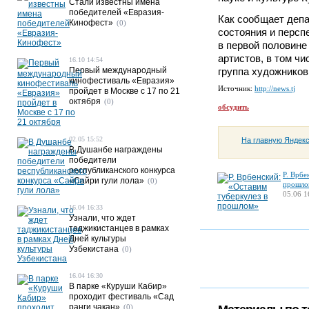
Стали известны имена
победителей «Евразия-
Как сообщает деп
Кинофест»
(0)
состояния и персп
в первой половине
артистов, в том ч
16.10 14:54
Первый международный
группа художников
кинофестиваль «Евразия»
Источник:
http://news.tj
пройдет в Москве с 17 по 21
октября
(0)
обсудить
02.05 15:52
На главную Яндек
В Душанбе награждены
победители
республиканского конкурса
Р. Врбе
«Сайри гули лола»
(0)
прошло
05.06 1
16.04 16:33
Узнали, что ждет
таджикистанцев в рамках
Дней культуры
Узбекистана
(0)
16.04 16:30
В парке «Куруши Кабир»
проходит фестиваль «Сад
ранги чакан»
(0)