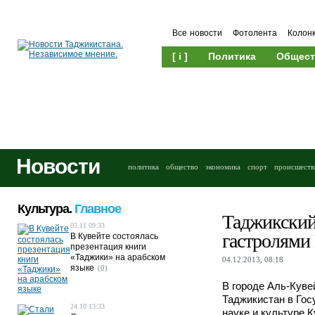
Все новости
Фотолента
Колон
[ i ]
Политика
Общест
Новости
политика
общество
экономика
спорт
происшеств
Культура.
Главное
Таджикский
05.11 09:33
гастролями
В Кувейте состоялась
презентация книги
«Таджики» на арабском
04.12.2013, 08:18
языке
(0)
В городе Аль-Куве
Таджикистан в Гос
24.10 13:33
науке и культуре 