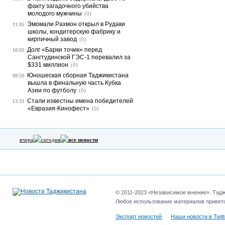
факту загадочного убийства
молодого мужчины
(0)
Эмомали Рахмон открыл в Рудаки
11:05
школы, кондитерскую фабрику и
кирпичный завод
(0)
Долг «Барки точик» перед
10:03
Сангтудинской ГЭС-1 перевалил за
$331 миллион
(0)
Юношеская сборная Таджикистана
09:59
вышла в финальную часть Кубка
Азии по футболу
(0)
Стали известны имена победителей
13:33
«Евразия-Кинофест»
(0)
вчера
сегодня
все новости
© 2011-2023 «Независимое мнение». Таджи
Любое использование материалов приветс
Экспорт новостей
Наши новости в Twitt