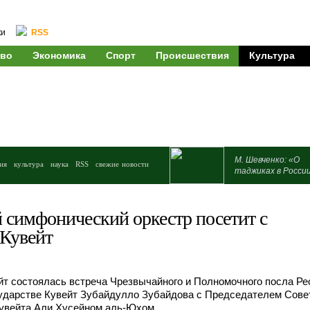
ки
RSS
во
Экономика
Спорт
Происшествия
Культура
М. Шевченко: «О
ия
культура
наука
RSS
свежие новости
таджиках в Росси
 симфонический оркестр посетит с
 Кувейт
йт состоялась встреча Чрезвычайного и Полномочного посла Ре
ударстве Кувейт Зубайдулло Зубайдова с Председателем Сове
Кувейта Али Хусейном аль-Юхом.