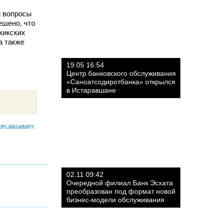
и вопросы
ешено, что
жикских
а также
19.05 16:54
Центр банковского обслуживания
«Саноатсодиротбанка» открылся
в Истаравшане
ому пассажиру
02.11 09:42
Очередной филиал Банк Эсхата
преобразован под формат новой
бизнес-модели обслуживания