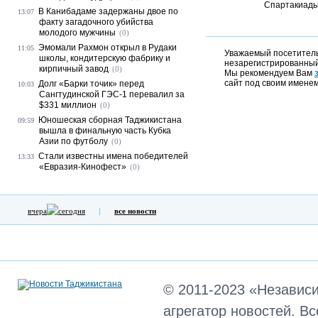
Спартакиад
В Канибадаме задержаны двое по
13:07
факту загадочного убийства
молодого мужчины
(0)
Эмомали Рахмон открыл в Рудаки
11:05
Уважаемый посетитель,
школы, кондитерскую фабрику и
незарегистрированный
кирпичный завод
(0)
Мы рекомендуем Вам
сайт под своим именем
Долг «Барки точик» перед
10:03
Сангтудинской ГЭС-1 перевалил за
$331 миллион
(0)
Юношеская сборная Таджикистана
09:59
вышла в финальную часть Кубка
Азии по футболу
(0)
Стали известны имена победителей
13:33
«Евразия-Кинофест»
(0)
вчера
сегодня
все новости
© 2011-2023 «Независ
агрегатор новостей. В