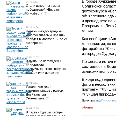
В городе Худжанде
24.10 13:33
Стали известны имена
Согдийской област
победителей «Евразия-
фотоконкурса «Взг
Кинофест»
(0)
объявленного адм
и прошедшего по 
Программы «Лето 2
16.10 14:54
мэрии.
Первый международный
кинофестиваль «Евразия»
Как сообщили «Ав
пройдет в Москве с 17 по 21
октября
(0)
мероприятия, на к
фотоработы 70 чело
из городов Худжан
02.05 15:52
В Душанбе награждены
По словам источни
победители
состоялось в Доме
республиканского конкурса
ознакомиться со 
«Сайри гули лола»
(0)
В ходе подведени
16.04 16:33
фото в нескольких
Узнали, что ждет
портрет», «Лучший
таджикистанцев в рамках
«Лучшая природа» 
Дней культуры
Узбекистана
(0)
Источник:
http://www.avesta
обсудить
16.04 16:30
В парке «Куруши Кабир»