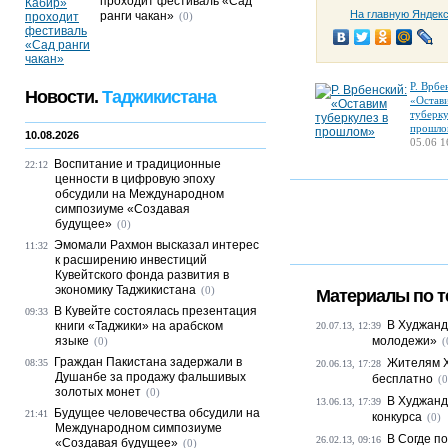
проходит фестиваль «Сад
На главную Яндек
ранги чакан»
(0)
Р. Врбе
Новости.
Таджикистана
«Остав
туберку
прошло
10.08.2026
05.06 1
Воспитание и традиционные
22:12
ценности в цифровую эпоху
обсудили на Международном
симпозиуме «Создавая
будущее»
(0)
Эмомали Рахмон высказал интерес
11:32
к расширению инвестиций
Кувейтского фонда развития в
экономику Таджикистана
(0)
Материалы по т
В Кувейте состоялась презентация
09:33
В Худжанд
книги «Таджики» на арабском
20.07.13, 12:39
языке
молодежи»
(0)
(
Граждан Пакистана задержали в
Жителям Х
08:35
20.06.13, 17:28
Душанбе за продажу фальшивых
бесплатно
(0
золотых монет
(0)
В Худжанд
13.06.13, 17:39
Будущее человечества обсудили на
21:41
конкурса
(0)
Международном симпозиуме
В Согде п
26.02.13, 09:16
«Создавая будущее»
(0)