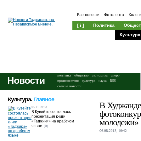
Все новости
Фотолента
Колон
[ i ]
Политика
Общест
Происшествия
Культура
политика
общество
экономика
спорт
Новости
происшествия
культура
наука
RSS
свежие новости
Культура.
Главное
В Худжанде
05.11 09:33
фотоконкур
В Кувейте состоялась
презентация книги
молодежи»
«Таджики» на арабском
языке
(0)
06.08.2013, 10:42