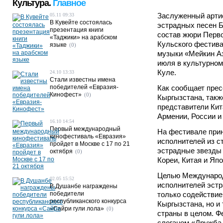
Культура.
Главное
Заслуженный арти
05.11 09:33
В Кувейте состоялась
эстрадных песен 
презентация книги
состав жюри Перв
«Таджики» на арабском
Кульского фестив
языке
(0)
музыки «Мейкин Аз
июля в культурном
Куле.
24.10 13:33
Стали известны имена
победителей «Евразия-
Как сообщает прес
Кинофест»
(0)
Кыргызстана, такж
представители Кит
Армении, России и
16.10 14:54
Первый международный
На фестивале при
кинофестиваль «Евразия»
исполнителей из с
пройдет в Москве с 17 по 21
эстрадные звезды 
октября
(0)
Кореи, Китая и Япо
Целью Междунаро
02.05 15:52
исполнителей эстр
В Душанбе награждены
победители
только содействие
республиканского конкурса
Кыргызстана, но и
«Сайри гули лола»
(0)
страны в целом. Ф
слоганом «Дружба 