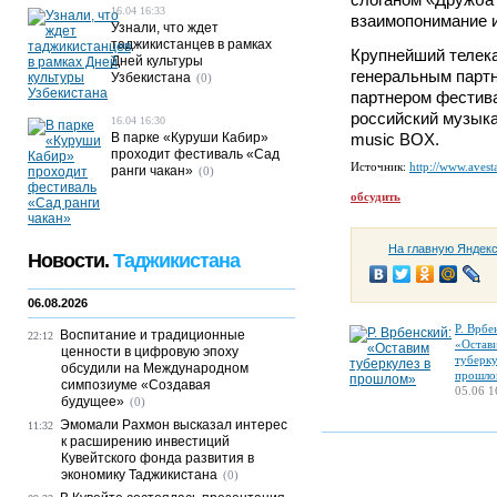
16.04 16:33
взаимопонимание и
Узнали, что ждет
таджикистанцев в рамках
Крупнейший телек
Дней культуры
генеральным парт
Узбекистана
(0)
партнером фестив
российский музык
16.04 16:30
В парке «Куруши Кабир»
music BOX.
проходит фестиваль «Сад
Источник:
http://www.avesta
ранги чакан»
(0)
обсудить
На главную Яндек
Новости.
Таджикистана
06.08.2026
Р. Врбе
Воспитание и традиционные
22:12
«Остав
ценности в цифровую эпоху
туберку
обсудили на Международном
прошло
симпозиуме «Создавая
05.06 1
будущее»
(0)
Эмомали Рахмон высказал интерес
11:32
к расширению инвестиций
Кувейтского фонда развития в
экономику Таджикистана
(0)