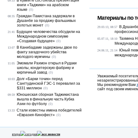
В Кувейте состоялась презентация
09:33
книги «Таджики» на арабском
языке
(0)
Граждан Пакистана задержали в
08:35
Материалы по т
Душанбе за продажу фальшивых
золотых монет
(0)
В Душанбе
29.03.13, 08:57
Будущее человечества обсудили на
профессиона
21:41
Международном симпозиуме
Тахмина Н
05.07.11, 18:10
«Создавая будущее»
(0)
Международно
В Канибадаме задержаны двое по
13:07
Юный певе
24.06.11, 21:14
факту загадочного убийства
международно
молодого мужчины
(0)
Эмомали Рахмон открыл в Рудаки
11:05
школы, кондитерскую фабрику и
кирпичный завод
(0)
Уважаемый посетитель,
Долг «Барки точик» перед
10:03
незарегистрированный
Сангтудинской ГЭС-1 перевалил за
Мы рекомендуем Вам
$331 миллион
(0)
сайт под своим именем
Юношеская сборная Таджикистана
09:59
вышла в финальную часть Кубка
Азии по футболу
(0)
Стали известны имена победителей
13:33
«Евразия-Кинофест»
(0)
вчера
сегодня
все новости