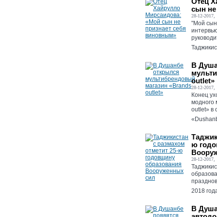
Отец Х
сын не
28-12-2017, 
"Мой сын
интервью
руковод
Таджикис
В Душа
мульти
outlet»
28-12-2017, 
Конец ух
модного 
outlet» 
«Dushanbe
Таджик
ю годо
Воору
28-12-2017, 
Таджикис
образова
празднов
2018 года.
В Душа
автодо