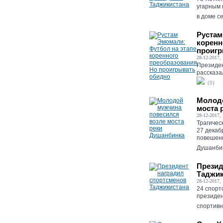
угарным 
в доме се
Рустам
коренн
проигр
28-12-2017, 
Президе
рассказа
(0)
Молодо
моста 
28-12-2017, 
Трагичес
27 декаб
повешенн
Душанбин
Презид
Таджик
28-12-2017, 
24 спорт
президен
спортивно