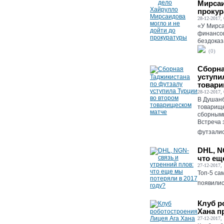
Мирсаи
прокур
28-12-2017, 
«У Мирса
финансов
бездоказа
(0)
Сборна
уступи
товари
28-12-2017, 
В Душанб
товарищ
сборными
Встреча 
футзалист
DHL, N
что ещ
27-12-2017, 
Топ-5 са
появились
Клуб р
Хана п
27-12-2017, 