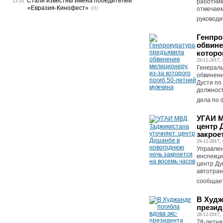
Стали известны имена победителей
13:33
работник
«Евразия-Кинофест»
(0)
отмечаем
руководи
Генпро
обвине
которо
29-12-2017, 
Генераль
обвинени
Дусти по
должност
дела по 
УГАИ М
центр 
закрое
29-12-2017, 
Управлен
инспекци
центр Ду
автотран
сообщает
В Худж
презид
28-12-2017, 
78-летня