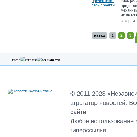
Клуб роб
представ
механизм
использо
которая с
назад
1
2
3
вчера
сегодня
все новости
© 2011-2023 «Независ
агрегатор новостей. В
сайте.
Любое использование 
гиперссылке.