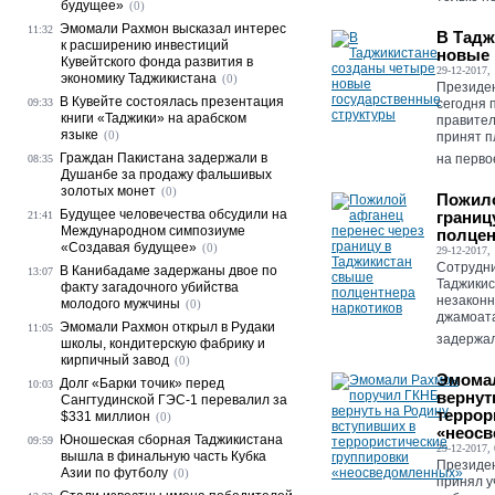
будущее»
(0)
Эмомали Рахмон высказал интерес
11:32
В Тадж
к расширению инвестиций
новые 
Кувейтского фонда развития в
29-12-2017, 
экономику Таджикистана
(0)
Президе
В Кувейте состоялась презентация
09:33
сегодня 
книги «Таджики» на арабском
правител
языке
(0)
принят п
Граждан Пакистана задержали в
на перво
08:35
Душанбе за продажу фальшивых
золотых монет
(0)
Пожило
Будущее человечества обсудили на
границ
21:41
Международном симпозиуме
полцен
«Создавая будущее»
(0)
29-12-2017, 
Сотрудни
В Канибадаме задержаны двое по
13:07
Таджикис
факту загадочного убийства
незаконн
молодого мужчины
(0)
джамоата
Эмомали Рахмон открыл в Рудаки
11:05
задержал
школы, кондитерскую фабрику и
кирпичный завод
(0)
Эмома
Долг «Барки точик» перед
10:03
вернут
Сангтудинской ГЭС-1 перевалил за
террор
$331 миллион
(0)
«неос
Юношеская сборная Таджикистана
09:59
29-12-2017, 
вышла в финальную часть Кубка
Президе
Азии по футболу
(0)
принял у