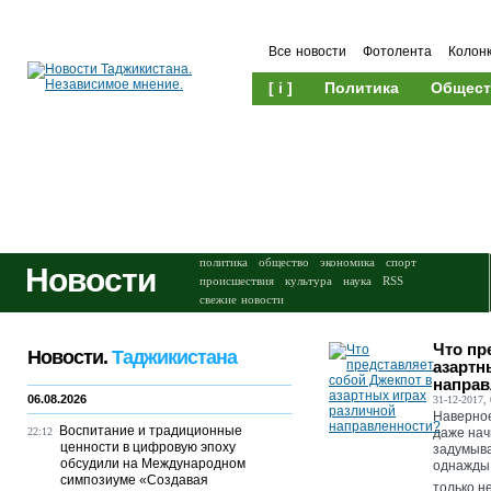
Все новости
Фотолента
Колон
[ i ]
Политика
Общест
Происшествия
Культура
политика
общество
экономика
спорт
Новости
происшествия
культура
наука
RSS
свежие новости
Что пр
Новости.
Таджикистана
азартн
направ
06.08.2026
31-12-2017, 
Наверное
Воспитание и традиционные
22:12
даже на
ценности в цифровую эпоху
задумыва
обсудили на Международном
однажды 
симпозиуме «Создавая
только не