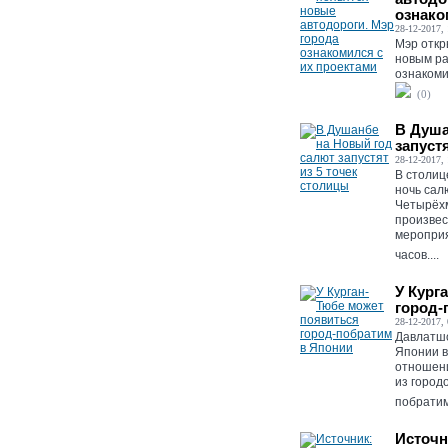
ознако
28-12-2017, 
Мэр откр
новым ра
ознакоми
(0)
В Душа
запуст
28-12-2017, 
В столиц
ночь салю
Четырёх
произвес
мероприя
часов....
У Кург
город-
28-12-2017, 
Давлатшо
Японии в
отношени
из город
побратим»
Источн