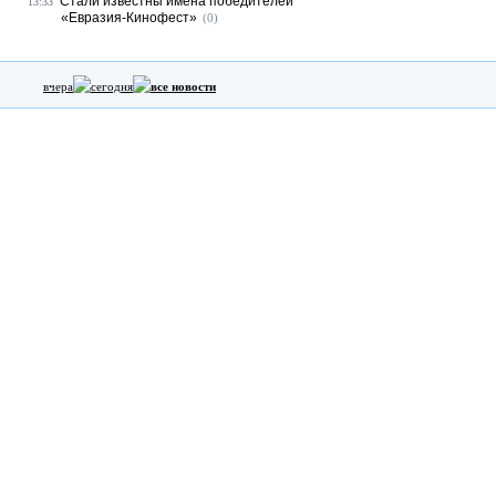
Стали известны имена победителей
13:33
«Евразия-Кинофест»
(0)
вчера
сегодня
все новости