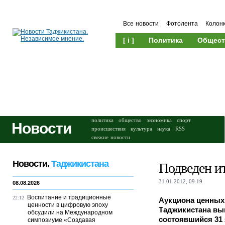
Все новости
Фотолента
Колон
[ i ]
Политика
Общест
Происшествия
Культура
политика
общество
экономика
спорт
Новости
происшествия
культура
наука
RSS
свежие новости
Новости.
Таджикистана
Подведен и
31.01.2012, 09:19
08.08.2026
Воспитание и традиционные
22:12
Аукциона ценных
ценности в цифровую эпоху
Таджикистана вып
обсудили на Международном
состоявшийся 31 
симпозиуме «Создавая