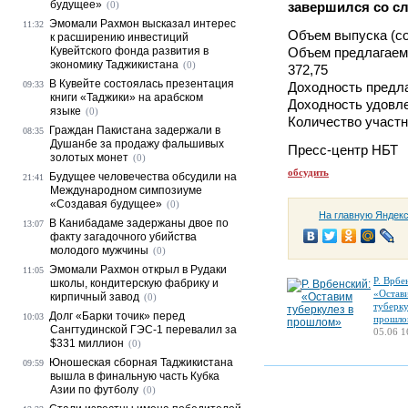
будущее»
(0)
завершился со с
Эмомали Рахмон высказал интерес
11:32
Объем выпуска (со
к расширению инвестиций
Кувейтского фонда развития в
Объем предлагаемы
экономику Таджикистана
(0)
372,75
В Кувейте состоялась презентация
09:33
Доходность предлаг
книги «Таджики» на арабском
Доходность удовле
языке
(0)
Количество участн
Граждан Пакистана задержали в
08:35
Душанбе за продажу фальшивых
Пресс-центр НБТ
золотых монет
(0)
обсудить
Будущее человечества обсудили на
21:41
Международном симпозиуме
«Создавая будущее»
(0)
На главную Яндек
В Канибадаме задержаны двое по
13:07
факту загадочного убийства
молодого мужчины
(0)
Эмомали Рахмон открыл в Рудаки
11:05
Р. Врбе
школы, кондитерскую фабрику и
«Остав
кирпичный завод
(0)
туберку
Долг «Барки точик» перед
10:03
прошло
Сангтудинской ГЭС-1 перевалил за
05.06 1
$331 миллион
(0)
Юношеская сборная Таджикистана
09:59
вышла в финальную часть Кубка
Азии по футболу
(0)