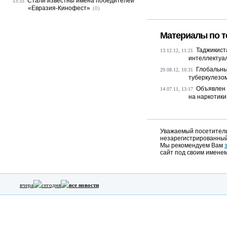
Стали известны имена победителей
13:33
«Евразия-Кинофест»
(0)
Материалы по т
Таджикист
13.12.12, 11:21
интеллектуал
Глобальны
29.08.12, 10:31
туберкулезом
Объявлен 
14.07.11, 13:17
на наркотики
Уважаемый посетитель,
незарегистрированный
Мы рекомендуем Вам
сайт под своим именем
вчера
сегодня
все новости