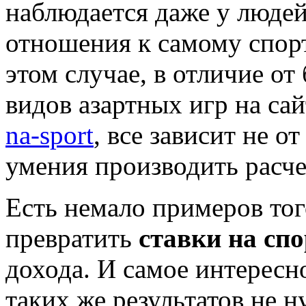
наблюдается даже у люде
отношения к самому спорт
этом случае, в отличие о
видов азартных игр на са
na-sport
, все зависит не о
умения производить расче
Есть немало примеров тог
превратить
ставки на спо
дохода. И самое интересно
таких же результатов не 