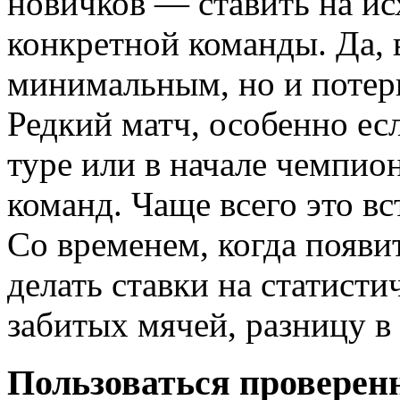
новичков — ставить на ис
конкретной команды. Да, 
минимальным, но и потер
Редкий матч, особенно ес
туре или в начале чемпио
команд. Чаще всего это вс
Со временем, когда появи
делать ставки на статисти
забитых мячей, разницу в с
Пользоваться проверен