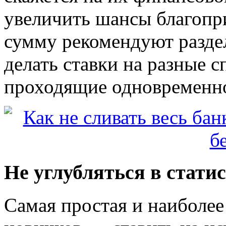
увеличить шансы благопр
сумму рекомендуют раздел
делать ставки на разные 
проходящие одновременн
Не углубляться в стати
Самая простая и наиболее