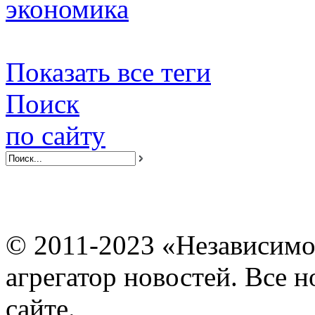
экономика
Показать все теги
Поиск
по сайту
© 2011-2023 «Независимо
агрегатор новостей. Все 
сайте.