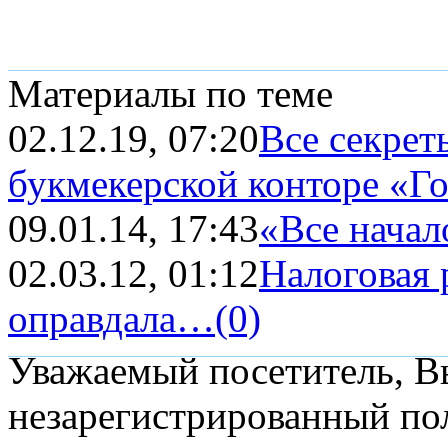
Материалы по теме
02.12.19, 07:20
Все секрет
букмекерской конторе «Г
09.01.14, 17:43
«Все начал
02.03.12, 01:12
Налоговая 
оправдала…
(0)
Уважаемый посетитель, Вы
незарегистрированный пол