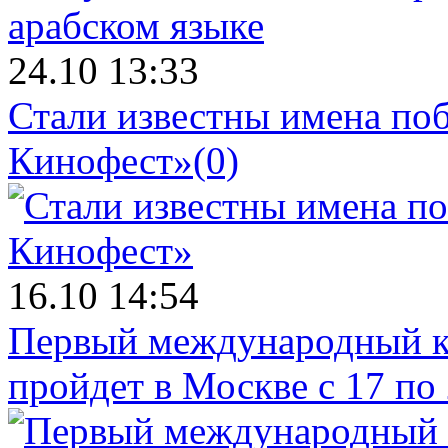
24.10 13:33
Стали известны имена поб
Кинофест»
(0)
16.10 14:54
Первый международный к
пройдет в Москве с 17 по