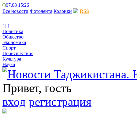
07.08 15:26
Все новости
Фотолента
Колонки
RSS
[ i ]
Политика
Общество
Экономика
Спорт
Происшествия
Культура
Наука
Привет, гость
вход
регистрация