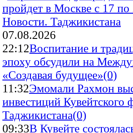
Новости.
Таджикистана
07.08.2026
22:12
Воспитание и тради
эпоху обсудили на Межд
«Создавая будущее»
(0)
11:32
Эмомали Рахмон выс
инвестиций Кувейтского ф
Таджикистана
(0)
09:33
В Кувейте состоялас